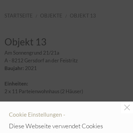
STARTSEITE
OBJEKTE
OBJEKT 13
Objekt 13
Am Sonnengrund 21/21a
A - 8212 Gersdorf an der Feistritz
Baujahr:
2021
Einheiten:
2 x 11 Parteienwohnhaus (2 Häuser)
Cookie Einstellungen -
Ausstattungsmerkmale:
Diese Webseite verwendet Cookies
- Carportplätze auf Anfrage