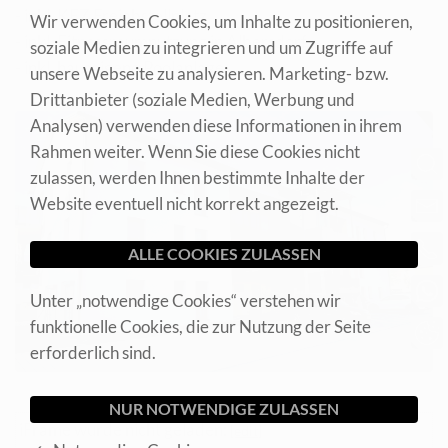
- inkl. KFZ Freiabstellplatz
Wir verwenden Cookies, um Inhalte zu positionieren,
- inkl. Fitnessraumnutzung in Albersdorf
soziale Medien zu integrieren und um Zugriffe auf
- inkl. hauseigene Poolanlage
unsere Webseite zu analysieren. Marketing- bzw.
Drittanbieter (soziale Medien, Werbung und
Analysen) verwenden diese Informationen in ihrem
Rahmen weiter. Wenn Sie diese Cookies nicht
zulassen, werden Ihnen bestimmte Inhalte der
Website eventuell nicht korrekt angezeigt.
Unter „notwendige Cookies“ verstehen wir
funktionelle Cookies, die zur Nutzung der Seite
erforderlich sind.
iFrame wurde nicht geladen:
[edit]